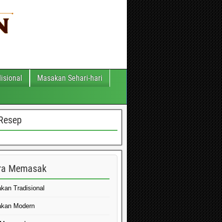
isional
Masakan Sehari-hari
Resep
ra Memasak
kan Tradisional
kan Modern