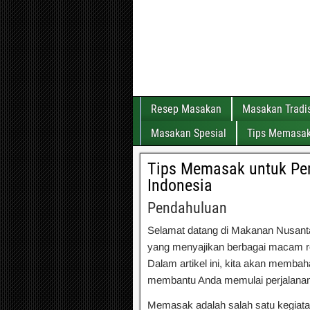
Resep Masakan
Masakan Tradis
Masakan Spesial
Tips Memasa
Tips Memasak untuk Pe
Indonesia
Pendahuluan
Selamat datang di Makanan Nusanta
yang menyajikan berbagai macam re
Dalam artikel ini, kita akan memba
membantu Anda memulai perjalan
Memasak adalah salah satu kegia