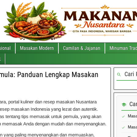
ional
Masakan Modern
Camilan & Jajanan
Minuman Trad
k
mula: Panduan Lengkap Masakan
Cari 
ra, portal kuliner dan resep masakan Nusantara
Ca
sep masakan Indonesia yang lezat dan autentik.
has tentang tips memasak untuk pemula, yang akan
Masa
an memasak Anda dengan mudah dan menyenangkan.
Masa
tan yang paling menyenangkan dan memuaskan,