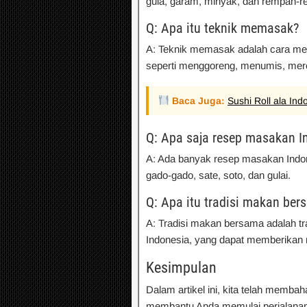
gula, garam, minyak, dan rempah-
Q: Apa itu teknik memasak?
A: Teknik memasak adalah cara m
seperti menggoreng, menumis, me
Baca Juga:
Sushi Roll ala In
Q: Apa saja resep masakan I
A: Ada banyak resep masakan Indon
gado-gado, sate, soto, dan gulai.
Q: Apa itu tradisi makan be
A: Tradisi makan bersama adalah t
Indonesia, yang dapat memberikan
Kesimpulan
Dalam artikel ini, kita telah memb
membantu Anda memulai perjalan