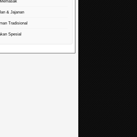
 Memasak
lan & Jajanan
man Tradisional
kan Spesial