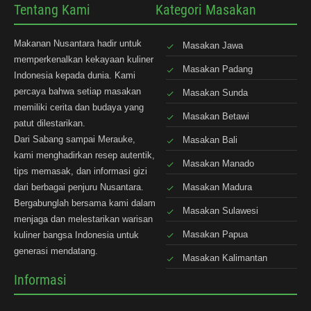
Tentang Kami
Kategori Masakan
Makanan Nusantara hadir untuk
Masakan Jawa
memperkenalkan kekayaan kuliner
Masakan Padang
Indonesia kepada dunia. Kami
percaya bahwa setiap masakan
Masakan Sunda
memiliki cerita dan budaya yang
Masakan Betawi
patut dilestarikan.
Dari Sabang sampai Merauke,
Masakan Bali
kami menghadirkan resep autentik,
Masakan Manado
tips memasak, dan informasi gizi
dari berbagai penjuru Nusantara.
Masakan Madura
Bergabunglah bersama kami dalam
Masakan Sulawesi
menjaga dan melestarikan warisan
Masakan Papua
kuliner bangsa Indonesia untuk
generasi mendatang.
Masakan Kalimantan
Informasi