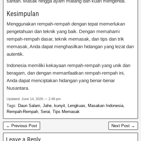
santan. Masak hingga ayam matang dan kuah mengental.
Kesimpulan
Menggunakan rempah-rempah dengan tepat memerlukan
pengetahuan dan teknik yang baik. Dengan memahami
rempah-rempah dasar, teknik memasak, dan tips dan trik
memasak, Anda dapat menghasilkan hidangan yang lezat dan
autentik.
Indonesia memiliki kekayaan rempah-rempah yang unik dan
beragam, dan dengan memanfaatkan rempah-rempah ini,
Anda dapat menciptakan hidangan yang benar-benar
Nusantara.
Updated: June 14, 2026 — 2:48 pm
Tags:
Daun Salam
,
Jahe
,
kunyit
,
Lengkuas
,
Masakan Indonesia
,
Rempah-Rempah
,
Serai
,
Tips Memasak
← Previous Post
Next Post →
Leave a Reply